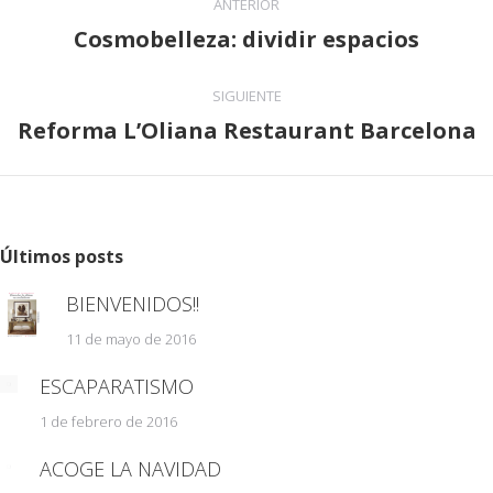
ANTERIOR
entre
Cosmobelleza: dividir espacios
Publicación
publicaciones
anterior:
SIGUIENTE
Reforma L’Oliana Restaurant Barcelona
Publicación
siguiente:
Últimos posts
BIENVENIDOS!!
11 de mayo de 2016
ESCAPARATISMO
1 de febrero de 2016
ACOGE LA NAVIDAD