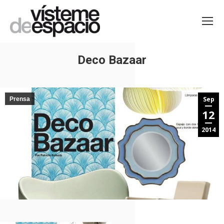
Deco Bazaar
Estás aquí:
Sep
Prensa
12
2014