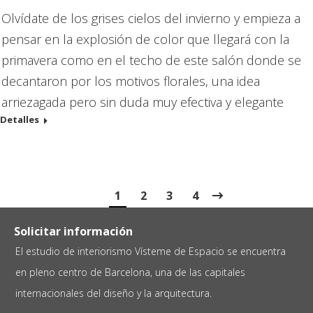
Olvídate de los grises cielos del invierno y empieza a
pensar en la explosión de color que llegará con la
primavera como en el techo de este salón donde se
decantaron por los motivos florales, una idea
arriezagada pero sin duda muy efectiva y elegante
Detalles
1
2
3
4
Solicitar información
El estudio de interiorismo Vísteme de Espacio se encuentra
en pleno centro de Barcelona, una de las capitales
internacionales del diseño y la arquitectura.