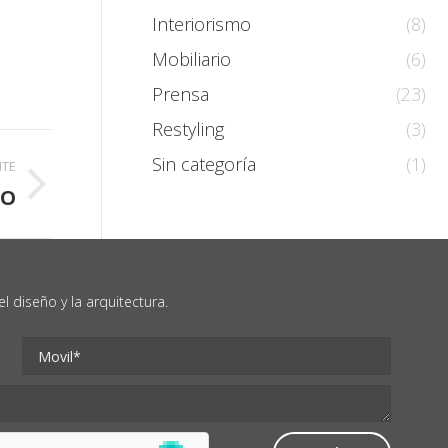
Interiorismo
(8)
Mobiliario
(6)
Prensa
(23)
Restyling
(3)
Sin categoría
(1)
NTE
MO
 diseño y la arquitectura.