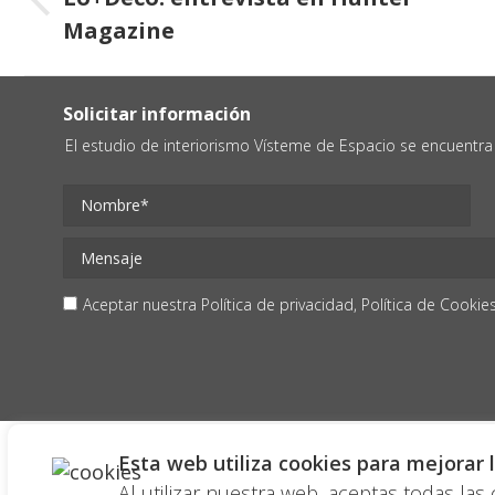
Publicación
publicaciones
Magazine
anterior:
Solicitar información
El estudio de interiorismo Vísteme de Espacio se encuentra 
Aceptar nuestra
Política de privacidad,
Política de Cookie
Esta web utiliza cookies para mejorar l
Al utilizar nuestra web, aceptas todas la