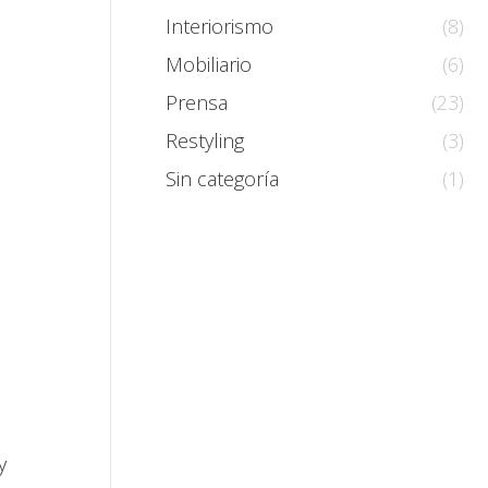
Interiorismo
(8)
Mobiliario
(6)
Prensa
(23)
Restyling
(3)
Sin categoría
(1)
y