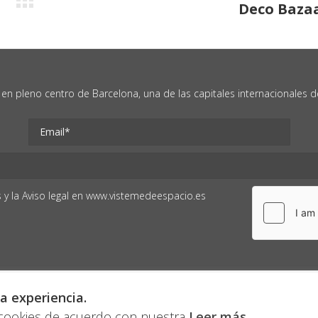
Deco Baza
Publicación
siguiente:
en pleno centro de Barcelona, una de las capitales internacionales del
s
y la
Aviso legal
en
www.vistemedeespacio.es
a experiencia.
s cookies de acuerdo con nuestra
Leer más
.