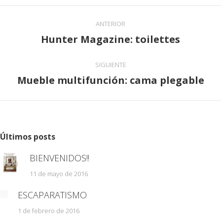
Navegación
ANTERIOR
entre
Hunter Magazine: toilettes
Publicación
publicaciones
anterior:
SIGUIENTE
Mueble multifunción: cama plegable
Publicación
siguiente:
Últimos posts
BIENVENIDOS!!
11 de mayo de 2016
ESCAPARATISMO
1 de febrero de 2016