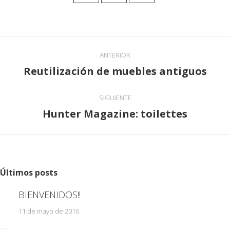
on
on
on
Facebook
Twitter
Pinterest
Navegación
ANTERIOR
entre
Reutilización de muebles antiguos
Publicación
publicaciones
anterior:
SIGUIENTE
Hunter Magazine: toilettes
Publicación
siguiente:
Últimos posts
BIENVENIDOS!!
11 de mayo de 2016