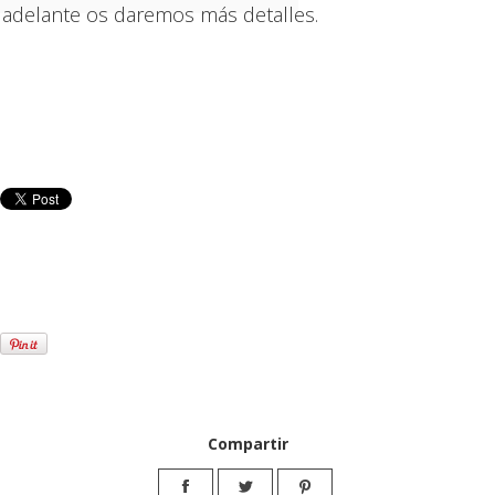
adelante os daremos más detalles.
Compartir
Share
Share
Share