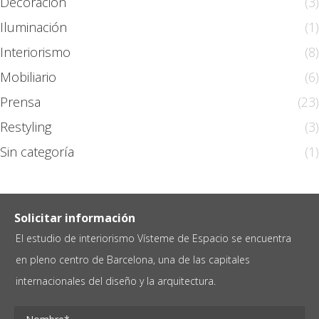
Decoración
(3)
Iluminación
(1)
Interiorismo
(8)
Mobiliario
(6)
Prensa
(23)
Restyling
(3)
Sin categoría
(1)
Solicitar información
El estudio de interiorismo Vísteme de Espacio se encuentra
en pleno centro de Barcelona, una de las capitales
internacionales del diseño y la arquitectura.