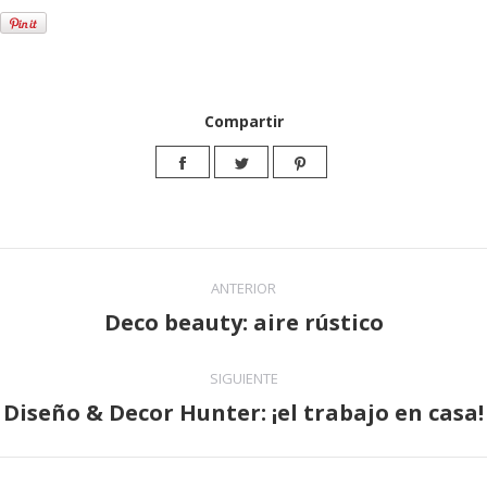
Compartir
Share
Share
Share
on
on
on
Facebook
Twitter
Pinterest
Navegación
ANTERIOR
entre
Deco beauty: aire rústico
Publicación
publicaciones
anterior:
SIGUIENTE
Diseño & Decor Hunter: ¡el trabajo en casa!
Publicación
siguiente: