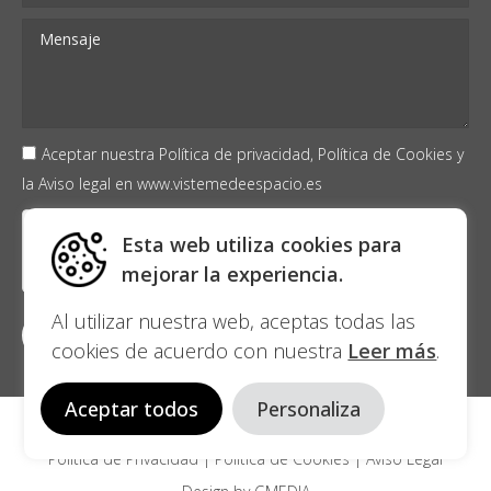
Aceptar nuestra
Política de privacidad,
Política de Cookies
y
la
Aviso legal
en
www.vistemedeespacio.es
Esta web utiliza cookies para
mejorar la experiencia.
Al utilizar nuestra web, aceptas todas las
cookies de acuerdo con nuestra
Leer más
.
Aceptar todos
Personaliza
© 2021 Visteme de espacio
Politica de Privacidad
|
Politica de Cookies
|
Aviso Legal